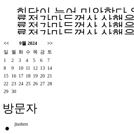
회답이 늦어 미안합다
룡정가마두껑산 산행을 
댓글을 주시하지 않았
룡정가마두껑산 산행을 
가는지요? 찾아가는 길
룡정가마두껑산 산행을 
속 가게 되면 있습니다.
가는지요? 찾아가는 길
습니다
가는지요? 찾아가는 길
<<
9월 2024
>>
습니다
일
월
화
수
목
금
토
습니다
1
2
3
4
5
6
7
8
9
10
11
12
13
14
15
16
17
18
19
20
21
22
23
24
25
26
27
28
29
30
방문자
jiushen