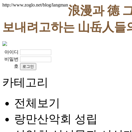
http://www.zoglo.net/blog/langman
浪漫과 德 
보내려고하는 山岳人들
아이디
비밀번
호
카테고리
전체보기
랑만산악회 성립