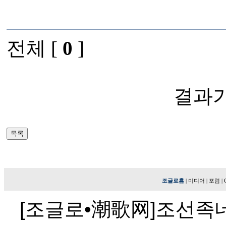
전체 [
0
]
결과가
조글로홈
|
미디어
|
포럼
|
[조글로•潮歌网]조선