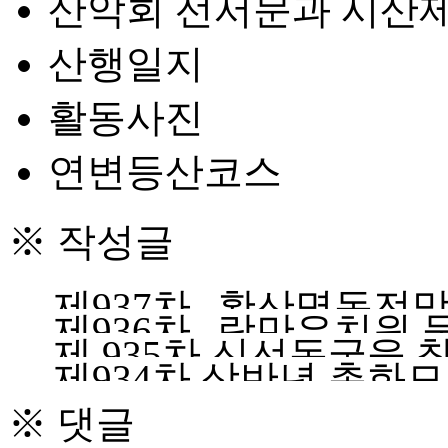
산악회 선서문과 시산
산행일지
활동사진
연변등산코스
※ 작성글
제937차--황산명동전
제936차--랑만유치원
제 935차 신선동굴을 
제934차 상반년 총화
※ 댓글