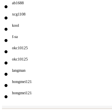
ab1688
xcg1108
kool
f-sa
okc10125
okc10125
langman
hongmei1214
hongmei1214