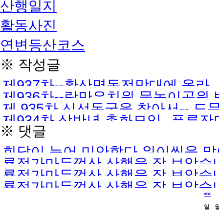
산행일지
활동사진
연변등산코스
※ 작성글
제937차--황산명동전망대에 올라
제936차--랑만유치원 물놀이공원
제 935차 신선동굴을 찾아서-- 
제934차 상반년 총화모임--푸른잔
※ 댓글
회답이 늦어 미안합다.워이씬을 
룡정가마두껑산 산행을 잘 보았습니
요.대포산가는길따라 가게 게속 가
룡정가마두껑산 산행을 잘 보았습니
상세하게 알려주시면 고맙겠습니
룡정가마두껑산 산행을 잘 보았습니
상세하게 알려주시면 고맙겠습니
<<
상세하게 알려주시면 고맙겠습니
일