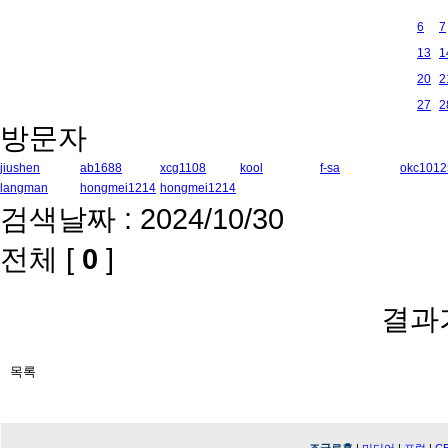
6
7
13
1
20
2
27
2
방문자
jiushen
ab1688
xcg1108
kool
f-sa
okc1012
langman
hongmei1214
hongmei1214
검색날짜 : 2024/10/30
전체 [
0
]
결과