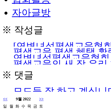
자아글방
※ 작성글
[연변녀성평생교육협회
평생교육 평생 혜택 활
로 당창건 103돐 맞이
연변녀성평생교육협회 
평생교육의 새 장 우리
력 과시
※ 댓글
모드들 잘 하고 계십니
<<
9월 2022
>>
일
월
화
수
목
금
토