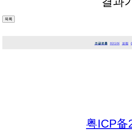
결과가
조글로홈
|
미디어
|
포럼
|
[조글로•潮歌网]조선
버박물관• 深圳
网站：www.zo
zoglo718@sohu
[
粤ICP备2