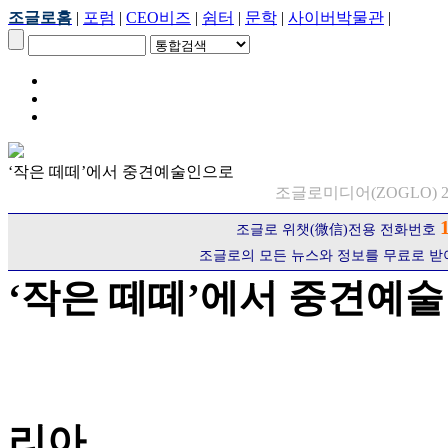
조글로홈
|
포럼
|
CEO비즈
|
쉼터
|
문학
|
사이버박물관
|
‘작은 떼떼’에서 중견예술인으로
조글로미디어(ZOGLO) 20
조글로 위챗(微信)전용 전화번호
조글로의 모든 뉴스와 정보를 무료로 받
‘작은 떼떼’에서 중견예
리아