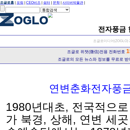
조글로홈
|
포럼
|
CEO비즈
|
쉼터
|
문학
|
사이버박물관
|
전자풍금 
조글로미디어(ZOGLO) 2
1
조글로 위챗(微信)전용 전화번호
조글로의 모든 뉴스와 정보를 무료로 받
연변춘화전자풍금
1980년대초, 전국적으
가 북경, 상해, 연변 세