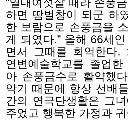
“열대여섯살 때라 손풍금
하면 땀벌창이 되군 하였
한 보람으로 손풍금을 소
게 되였다.” 올해 66세
면서 그때를 회억한다. 
연변예술학교를 졸업한
아 손풍금수로 활약했다
악기 때문에 항상 선배들
간의 연극단생활은 그녀
주었고 행복한 가정과 귀