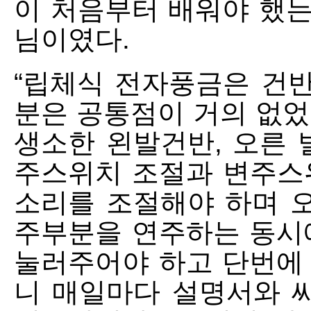
이 처음부터 배워야 했
님이였다.
“립체식 전자풍금은 건반
분은 공통점이 거의 없었
생소한 왼발건반, 오른 
주스위치 조절과 변주스
소리를 조절해야 하며 오
주부분을 연주하는 동시
눌러주어야 하고 단번에
니 매일마다 설명서와 