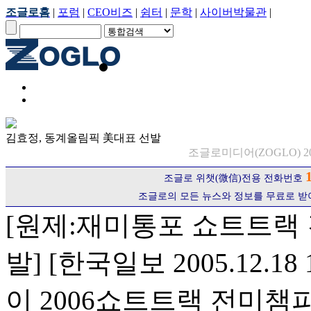
조글로홈
|
포럼
|
CEO비즈
|
쉼터
|
문학
|
사이버박물관
|
김효정, 동계올림픽 美대표 선발
조글로미디어(ZOGLO) 20
조글로 위챗(微信)전용 전화번호
조글로의 모든 뉴스와 정보를 무료로 받
[원제:재미통포 쇼트트랙 
발] [한국일보 2005.12.18
이 2006쇼트트랙 전미챔