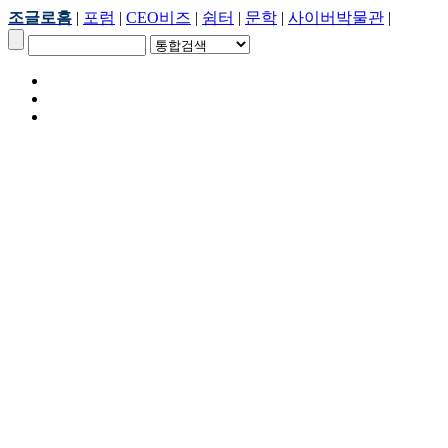
조글로홈
|
포럼
|
CEO비즈
|
쉼터
|
문학
|
사이버박물관
|
이주노-40억재산 날린 
조글로미디어(ZOGLO) 20
조글로 위챗(微信)전용 전화번호
조글로의 모든 뉴스와 정보를 무료로 받
[원제:40억 재산 모두 잃
어놔] 서태지와 아이들 출
2TV ‘이홍렬 박주미의 여