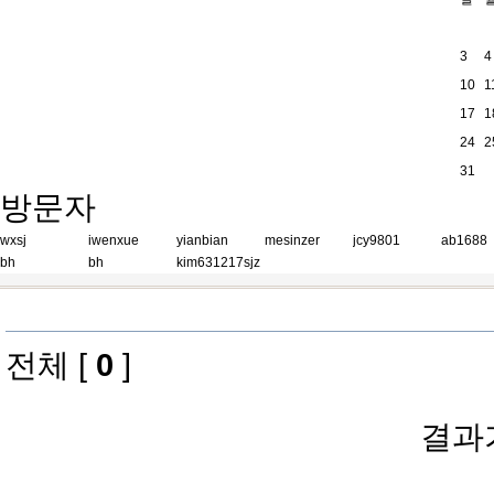
다 생활환경에 따라 정도가 틀릴
3
4
니까? 2등이 있어야 1등이 있고 
10
1
17
1
고 불공평합니다 넘 아름다운것만의 
24
2
31
방문자
wxsj
iwenxue
yianbian
mesinzer
jcy9801
ab1688
bh
bh
kim631217sjz
전체 [
0
]
결과