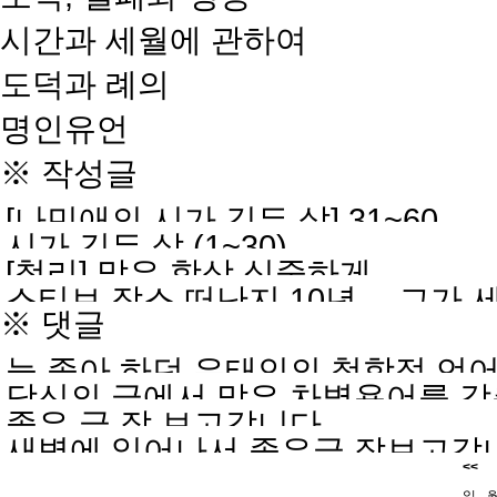
시간과 세월에 관하여
도덕과 례의
명인유언
※ 작성글
[나민애의 시가 깃든 삶] 31~60
시가 깃든 삶 (1~30)
[철리] 말은 항상 심중하게
스티브 잡스 떠난지 10년… 그가 
※ 댓글
늘 좋아 하던 유태인의 철학적 언
당신의 글에서 많은 차별용어를 
에서 얻은 경험이기에 세상사람들이
좋은 글 잘 보고갑니다.
생각합니다 인간은 본능적으로 좀잘
새벽에 일어나서 좋은글 잘보고갑
감했습니다
<<
인간 상대적으로 구분되는거 아닙니
일