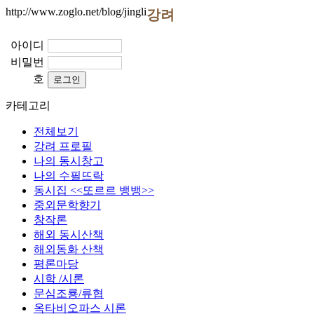
http://www.zoglo.net/blog/jingli
강려
아이디
비밀번
호
카테고리
전체보기
강려 프로필
나의 동시창고
나의 수필뜨락
동시집 <<또르르 뱅뱅>>
중외문학향기
창작론
해외 동시산책
해외동화 산책
평론마당
시학 /시론
문심조룡/류협
옥타비오파스 시론