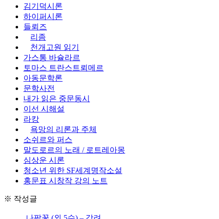
김기덕시론
하이퍼시론
들뢰즈
리좀
천개고원 읽기
가스통 바슐라르
토마스 트란스트뢰메르
아동문학론
문학사전
내가 읽은 중문동시
이선 시해설
라캉
욕망의 리론과 주체
소쉬르와 퍼스
말도로르의 노래 / 로트레아몽
심상운 시론
청소년 위한 SF세계명작소설
홍문표 시창작 강의 노트
※ 작성글
나팔꽃 (외 5수) – 강려